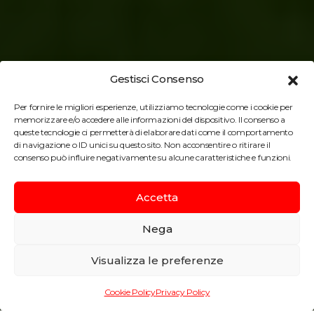
Gestisci Consenso
Per fornire le migliori esperienze, utilizziamo tecnologie come i cookie per
memorizzare e/o accedere alle informazioni del dispositivo. Il consenso a
queste tecnologie ci permetterà di elaborare dati come il comportamento
New York, USA
di navigazione o ID unici su questo sito. Non acconsentire o ritirare il
consenso può influire negativamente su alcune caratteristiche e funzioni.
Nuova Sede di Google a
Taranto, Italia
Lecce, Italia
Taranto, Italia
Perth, Australia
Stadio E. Iacovone
Stadio E. Giardiniero
Complesso A. Ricciardi
Matagarup Bridge
New York
Accetta
Nega
Visualizza le preferenze
Cookie Policy
Privacy Policy