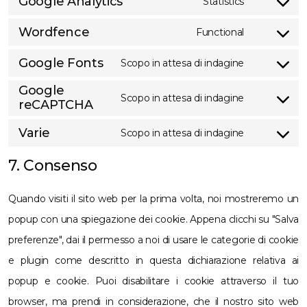
Google Analytics
to
Statistics
Consent
service
Wordfence
to
Functional
wordpress
Consent
service
Google Fonts
to
Scopo in attesa di indagine
google-
Consent
service
Google
analytics
to
Scopo in attesa di indagine
reCAPTCHA
wordfence
Consent
service
to
Varie
Scopo in attesa di indagine
google-
Consent
service
fonts
7. Consenso
to
google-
service
recaptcha
Quando visiti il sito web per la prima volta, noi mostreremo un
varie
popup con una spiegazione dei cookie. Appena clicchi su "Salva
preferenze", dai il permesso a noi di usare le categorie di cookie
e plugin come descritto in questa dichiarazione relativa ai
popup e cookie. Puoi disabilitare i cookie attraverso il tuo
browser, ma prendi in considerazione, che il nostro sito web