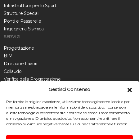
Infrastrutture per lo Sport
Strutture Speciali
Ponti e Passerelle
Ingegneria Sismica
SERVIZI
Progettazione
BIM
Direzione Lavori
Collaudo
Verifica della Progettazione
Diagnostica
Gestisci Consenso
CERTIFICAZIONI
Per fornire le migliori esperienze, utilizziamo tecnologie come i cookie per
Certificazioni
memorizzare e/o accedere alle informazioni del dispositivo. Il consenso a
queste tecnologie ci permetterà di elaborare dati come il comportamento
Politica integrata
di navigazione o ID unici su questo sito. Non acconsentire o ritirare il
Politica di Parità di Genere
consenso può influire negativamente su alcune caratteristiche e funzioni.