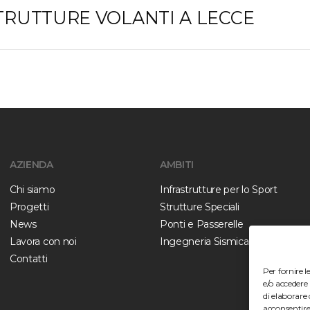
 STRUTTURE VOLANTI A LECCE
AZIENDA
AMBITI
Chi siamo
Infrastrutture per lo Sport
Progetti
Strutture Speciali
News
Ponti e Passerelle
Lavora con noi
Ingegneria Sismica
Contatti
Per fornire 
e/o accedere 
di elaborare
acconsentire