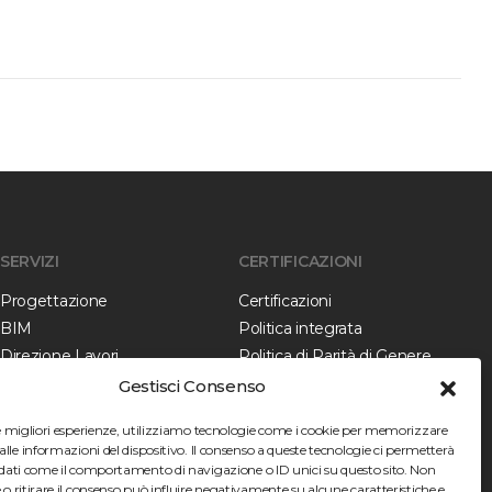
SERVIZI
CERTIFICAZIONI
Progettazione
Certificazioni
BIM
Politica integrata
Direzione Lavori
Politica di Parità di Genere
Collaudo
Gestisci Consenso
Verifica della Progettazione
le migliori esperienze, utilizziamo tecnologie come i cookie per memorizzare
Diagnostica
alle informazioni del dispositivo. Il consenso a queste tecnologie ci permetterà
 dati come il comportamento di navigazione o ID unici su questo sito. Non
 o ritirare il consenso può influire negativamente su alcune caratteristiche e