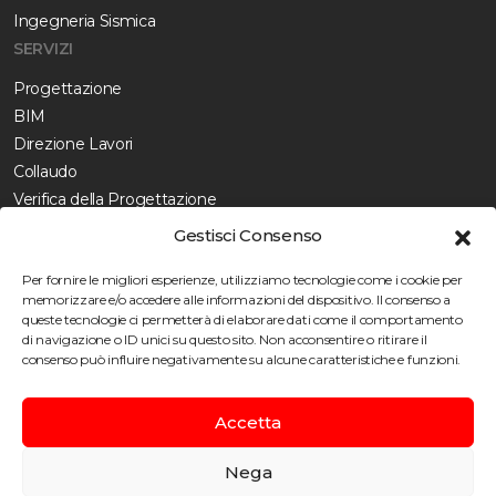
Ingegneria Sismica
SERVIZI
Progettazione
BIM
Direzione Lavori
Collaudo
Verifica della Progettazione
Diagnostica
Gestisci Consenso
CERTIFICAZIONI
Per fornire le migliori esperienze, utilizziamo tecnologie come i cookie per
Certificazioni
memorizzare e/o accedere alle informazioni del dispositivo. Il consenso a
queste tecnologie ci permetterà di elaborare dati come il comportamento
Politica integrata
di navigazione o ID unici su questo sito. Non acconsentire o ritirare il
Politica di Parità di Genere
consenso può influire negativamente su alcune caratteristiche e funzioni.
Accetta
Nega