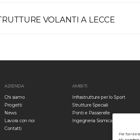
 STRUTTURE VOLANTI A LECCE
AZIENDA
AMBITI
Chi siamo
Infrastrutture per lo Sport
Progetti
Strutture Speciali
News
Ponti e Passerelle
Lavora con noi
Ingegneria Sismica
Contatti
Per fornire 
e/o accedere 