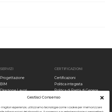
SERVIZI
CERTIFICAZIONI
Progettazione
Certificazioni
BIM
Politica integrata
Direzione Lavori
Politica di Parità di Genere
Collaudo
Gestisci Consenso
Verifica della Progettazione
le migliori esperienze, utilizziamo tecnologie come i cookie per memorizzare
Diagnostica
alle informazioni del dispositivo. Il consenso a queste tecnologie ci permetterà