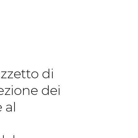
zzetto di
ezione dei
 al