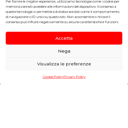
Per fornire le migliori esperienze, utilizziamo tecnologie come i cookie per
memorizzare e/o accedere alle informazioni del dispositivo. Il consenso a
queste tecnologie ci permetterà di elaborare dati come il comportamento
di navigazione o ID unici su questo sito. Non acconsentire o ritirare il
consenso può influire negativamente su alcune caratteristiche e funzioni.
Accetta
Nuove chiuse per
Nega
l’ampliamento del Canale di
Visualizza le preferenze
Panama
Cookie Policy
Privacy Policy
Informazioni di progetto
LUOGO
Panama, USA