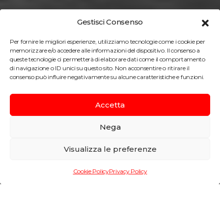
Gestisci Consenso
Per fornire le migliori esperienze, utilizziamo tecnologie come i cookie per
memorizzare e/o accedere alle informazioni del dispositivo. Il consenso a
queste tecnologie ci permetterà di elaborare dati come il comportamento
di navigazione o ID unici su questo sito. Non acconsentire o ritirare il
consenso può influire negativamente su alcune caratteristiche e funzioni.
Accetta
Nega
Nuovo Condominio
Visualizza le preferenze
Giardini
Cookie Policy
Privacy Policy
Informazioni di progetto