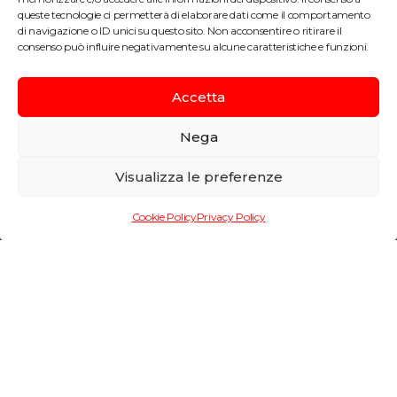
queste tecnologie ci permetterà di elaborare dati come il comportamento
di navigazione o ID unici su questo sito. Non acconsentire o ritirare il
consenso può influire negativamente su alcune caratteristiche e funzioni.
Accetta
Nega
Ponte ferroviario sul
Visualizza le preferenze
Torrente Rio Vizze
Cookie Policy
Privacy Policy
Informazioni di progetto
LUOGO
Val Vizze e Campo di Trens, Italia
ANNO