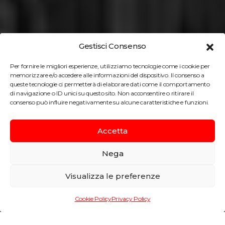
Gestisci Consenso
Per fornire le migliori esperienze, utilizziamo tecnologie come i cookie per
memorizzare e/o accedere alle informazioni del dispositivo. Il consenso a
queste tecnologie ci permetterà di elaborare dati come il comportamento
di navigazione o ID unici su questo sito. Non acconsentire o ritirare il
consenso può influire negativamente su alcune caratteristiche e funzioni.
Accetta
Nega
Viadotto di Cabrolles Nord
Visualizza le preferenze
sulla Autostrada A8
Cookie Policy
Privacy Policy