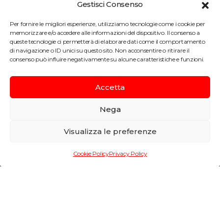
Gestisci Consenso
Per fornire le migliori esperienze, utilizziamo tecnologie come i cookie per
memorizzare e/o accedere alle informazioni del dispositivo. Il consenso a
queste tecnologie ci permetterà di elaborare dati come il comportamento
di navigazione o ID unici su questo sito. Non acconsentire o ritirare il
consenso può influire negativamente su alcune caratteristiche e funzioni.
Accetta
Nega
Visualizza le preferenze
Enel Green Power
Cookie Policy
Privacy Policy
Informazioni di progetto
LUOGO