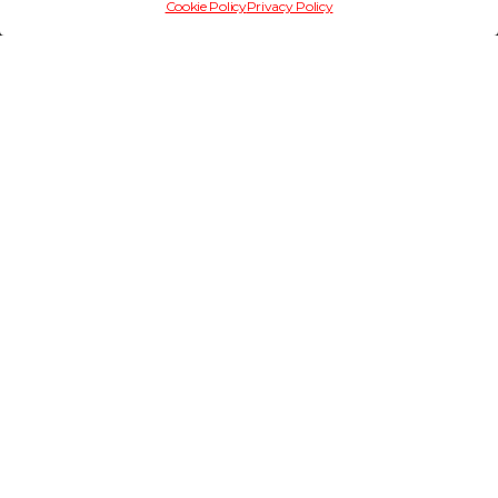
Cookie Policy
Privacy Policy
Informazioni di progetto
LUOGO
Aviano, Italia
ANNO
2009-2010
COMMITTENTE
INTE.CO Engineering Srl
AMBITO
Ingegneria Sismica