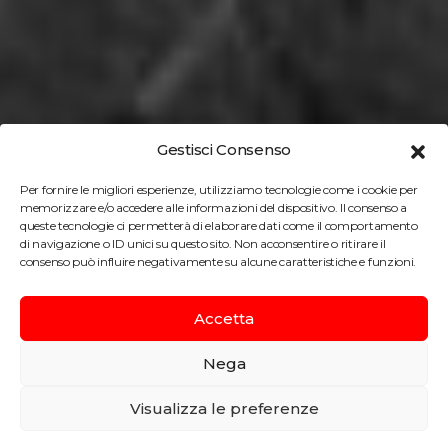
Gestisci Consenso
Per fornire le migliori esperienze, utilizziamo tecnologie come i cookie per
memorizzare e/o accedere alle informazioni del dispositivo. Il consenso a
queste tecnologie ci permetterà di elaborare dati come il comportamento
di navigazione o ID unici su questo sito. Non acconsentire o ritirare il
consenso può influire negativamente su alcune caratteristiche e funzioni.
Accetta
Nega
Strutture sanitarie – Centro
Visualizza le preferenze
Oncologico di Aviano